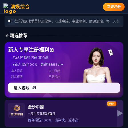
澳娱综合
立即注册
📢
充满热血与欢乐的足球季里好运常伴，心想事成，事业顺利、财源滚滚，每一天都充满
⭐ 精选推荐
新人专享注册福利🎀
老品牌 值得信赖 放心赢
♥️新人赠送100%，最高18888元♥️
·
真人视讯
·
电子游戏
·
体育投注
·
彩票棋牌
·
电竞投注
·
捕鱼娱乐
进入游戏
🎁
VIP
金沙中国
▶
✅澳门实体赌场直连
首存赠送 100%，出款快，返水高